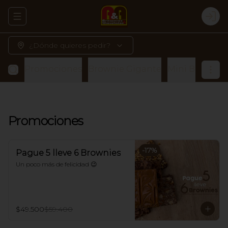
Abrir menu de navegación
Logi
¿Dónde quieres pedir?
Promociones
Brownie Gigante
Mini Brownies 
Promociones
-
17
%
Pague 5 lleve 6 Brownies
Un poco más de felicidad 😉
$49.500
$59.400