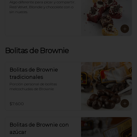
*Para sabores distintos a los 
Algo diferente para picar y compartir. 

tradicionales llámanos.
Red Velvet, Blondie y chocolate con o 
sin nueces.
Bolitas de Brownie
Bolitas de Brownie
tradicionales
Porción personal de bolitas 
melcochudas de Brownie
$7.600
Bolitas de Brownie con
azúcar