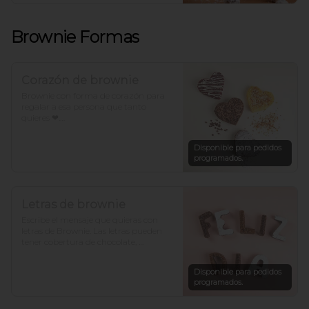
Brownie Formas
Corazón de brownie
Brownie con forma de corazón para 
regalar a esa persona que tanto 
quieres ❤.

*Para otros sabores con forma de 
Disponible para pedidos
corazón llámanos.
programados.
Letras de brownie
Escribe el mensaje que quieras con 
letras de Brownie. Las letras pueden 
tener cobertura de chocolate, 
arequipe, azúcar o un mix. Cada letra 
es de un sabor. *Hacer pedido con al 
Disponible para pedidos
menos un día de anticipación para 
programados.
otros sabores.