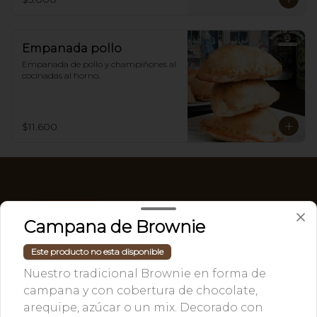
Empanada pollo
Empanada de pollo y champiñones al 
cocinadas al horno.
$11.600
Campana de Brownie
Este producto no esta disponible
Nuestro tradicional Brownie en forma de
campana y con cobertura de chocolate,
arequipe, azúcar o un mix. Decorado con
Conócenos