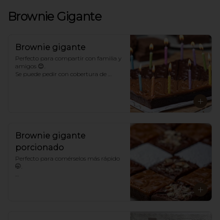
Brownie Gigante
Brownie gigante
Perfecto para compartir con familia y 
amigos 😊. 

Se puede pedir con cobertura de 
chocolate, arequipe, azúcar o un mix. 
Con o sin toppings. 

*Para sabores distintos a los 
tradicionales llámanos.
Brownie gigante
porcionado
Perfecto para comérselos más rápido 
🤭. 

*Para sabores distintos a los 
tradicionales llámanos.