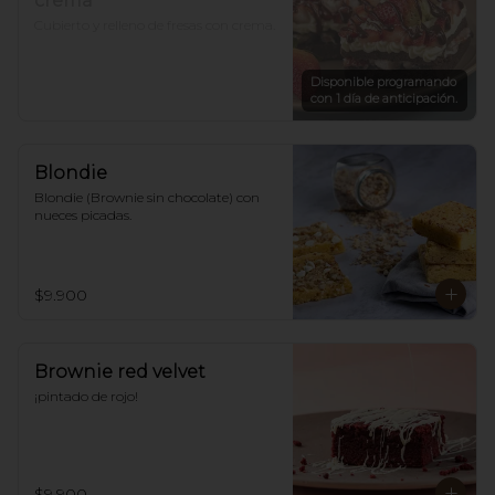
crema
Cubierto y relleno de fresas con crema.
Disponible programando
con 1 día de anticipación.
Blondie
Blondie (Brownie sin chocolate) con 
nueces picadas.
$9.900
Brownie red velvet
¡pintado de rojo!
$9.900