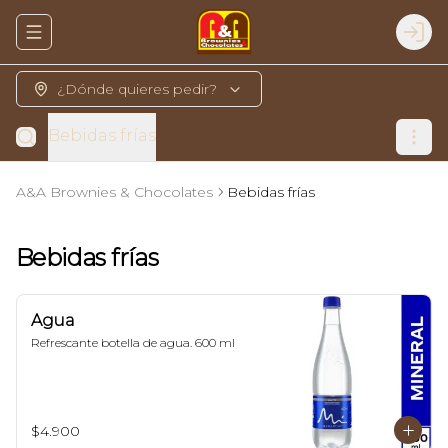
Abrir menu de navegación
Logi
¿Dónde quieres pedir?
Bebidas frías
A&A Brownies & Chocolates
Bebidas frías
Bebidas frías
Agua
Refrescante botella de agua. 600 ml
$4.900