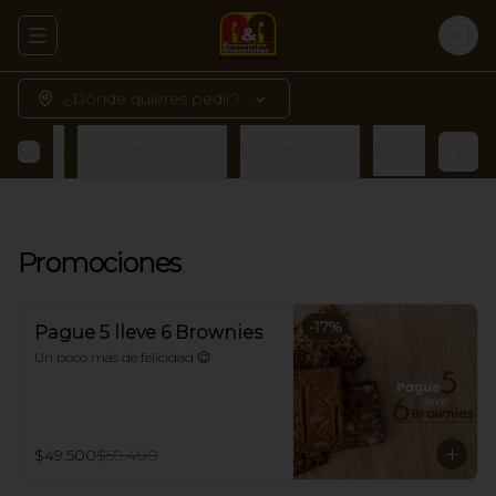
Abrir menu de navegación
Logi
¿Dónde quieres pedir?
alletas
Bebidas de Café
Bebidas frías
Otros
Promociones
-
17
%
Pague 5 lleve 6 Brownies
Un poco más de felicidad 😉
$49.500
$59.400