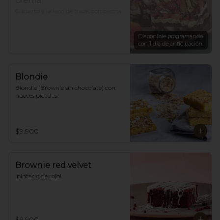
crema
Cubierto y relleno de fresas con crema.
Disponible programando
con 1 día de anticipación.
Blondie
Blondie (Brownie sin chocolate) con 
nueces picadas.
$9.900
Brownie red velvet
¡pintado de rojo!
$9.900