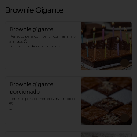
Brownie Gigante
Brownie gigante
Perfecto para compartir con familia y 
amigos 😊. 

Se puede pedir con cobertura de 
chocolate, arequipe, azúcar o un mix. 
Con o sin toppings. 

*Para sabores distintos a los 
tradicionales llámanos.
Brownie gigante
porcionado
Perfecto para comérselos más rápido 
🤭. 

*Para sabores distintos a los 
tradicionales llámanos.