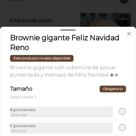
Empanada pollo
Empanada de pollo y champiñones al 
cocinadas al horno.
Brownie gigante Feliz Navidad
Reno
$11.600
Este producto no esta disponible
Brownie gigante con cobertura de azúcar
pulverizada y mensaje de Feliz Navidad 🎄❄️
Tamaño
Obligatorio
Seleccione 1
6 porciones
+
$49.400
9 porciones
+
$72.200
Conócenos