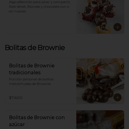
*Para sabores distintos a los 
Algo diferente para picar y compartir. 

tradicionales llámanos.
Red Velvet, Blondie y chocolate con o 
sin nueces.
Bolitas de Brownie
Bolitas de Brownie
tradicionales
Porción personal de bolitas 
melcochudas de Brownie
$7.600
Bolitas de Brownie con
azúcar