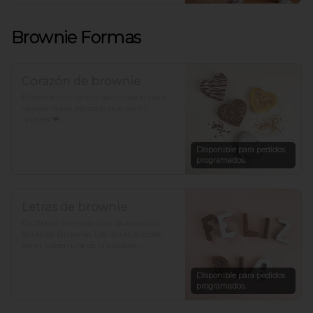
Brownie Formas
Corazón de brownie
Brownie con forma de corazón para 
regalar a esa persona que tanto 
quieres ❤.

*Para otros sabores con forma de 
Disponible para pedidos
corazón llámanos.
programados.
Letras de brownie
Escribe el mensaje que quieras con 
letras de Brownie. Las letras pueden 
tener cobertura de chocolate, 
arequipe, azúcar o un mix. Cada letra 
es de un sabor. *Hacer pedido con al 
Disponible para pedidos
menos un día de anticipación para 
programados.
otros sabores.