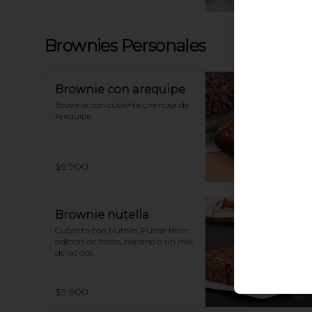
Brownies Personales
Brownie con arequipe
Brownie con cubierta cremosa de 
Arequipe
$9.900
Brownie nutella
Cubierto con Nutella. Puede tener 
adición de fresas, banano o un mix 
de las dos.
$9.900