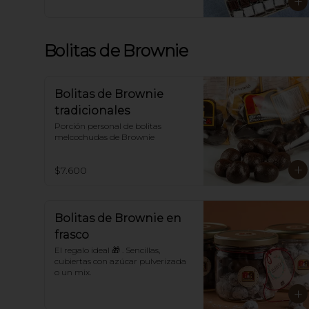
tamaño, caja de cartón o caja 
metálica.

En Navidad se decoran con 
grageas navideñas.

Bolitas de Brownie
*Para sabores distintos a los 
tradicionales llámanos.
Bolitas de Brownie
tradicionales
Porción personal de bolitas 
melcochudas de Brownie
$7.600
Bolitas de Brownie en
frasco
El regalo ideal 🎁 . Sencillas, 
cubiertas con azúcar pulverizada 
o un mix.