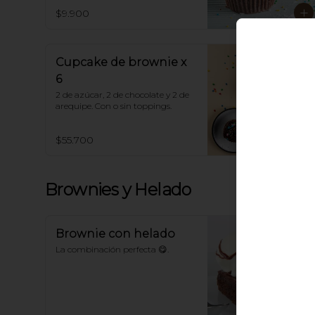
$9.900
Cupcake de brownie x
6
2 de azúcar, 2 de chocolate y 2 de 
arequipe. Con o sin toppings.
$55.700
Brownies y Helado
Brownie con helado
La combinación perfecta 😋.