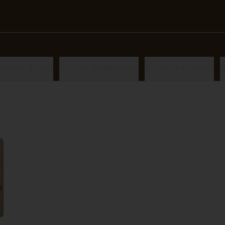
wnies (bites)
Bolitas de Brownie
Brownie Formas
C