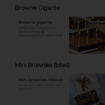
Brownie Gigante
Brownie gigante
Perfecto para compartir con 
familia y amigos 😊. 

Se puede pedir con cobertura de 
chocolate, arequipe, azúcar o un 
mix. Con o sin toppings. 

*Para sabores distintos a los 
tradicionales llámanos.
Mini Brownies (bites)
Mini brownies clásicos
Ideales para pecar... perdón picar y 
compartir. 

Tradicionalmente en sabores de 
Chocolate, Arequipe, Azúcar y 
Chocolate-Nuez. Dependiendo del 