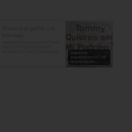
Brownie gigante con
mensaje
Brownie gigante con cobertura de 
Azúcar y tu mensaje especial. 

Escribe el mensaje en comentarios. 

Disponible
programando con 1 día
Máximo de letras por tamaño:

de anticipación.
6 porciones - máximo 5 letras.

9 porciones - máximo 8 letras.

15 porciones - máximo 10 letras.

20 porciones - máximo 10 letras.

25  porciones - máximo 10 letras.

30 porciones - máximo 33 letras.