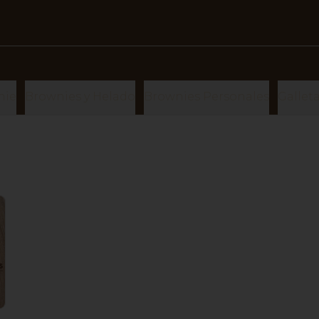
nie
Brownies y Helado
Brownies Personales
Gallet