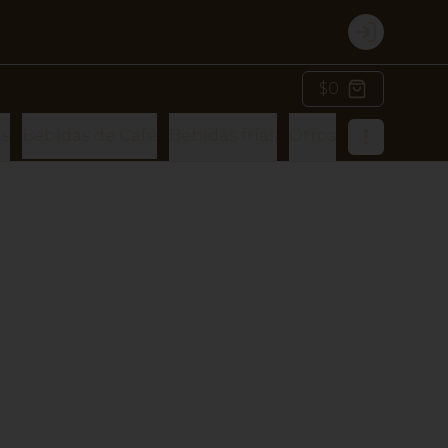
Login
$0
as
Bebidas de Café
Bebidas frías
Otros