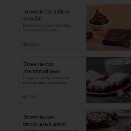
Brownie sin azúcar
sencillo
Brownie sin azúcar añadida, 
endulzado con stevia.
$10.900
Brownie con
marshmallows
Brownie con Marshmallows 
melcochudos incrustados
$9.900
Brownie con
chocolate blanco
Cubierto con una capa crocante 