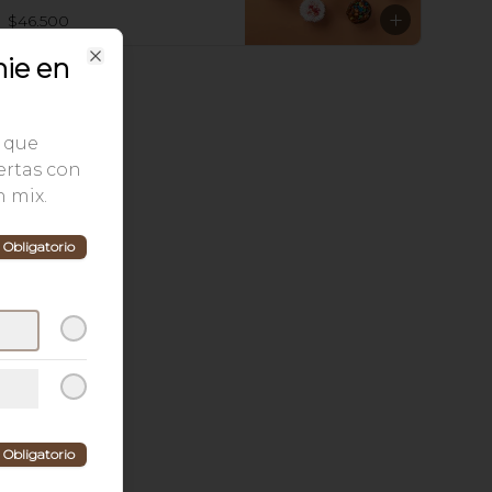
$46.500
nie en
Close
s que
iertas con
n mix.
Obligatorio
Obligatorio