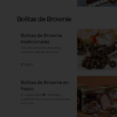
tamaño, caja de cartón o caja 
metálica.

En Navidad se decoran con 
grageas navideñas.

Bolitas de Brownie
*Para sabores distintos a los 
tradicionales llámanos.
Bolitas de Brownie
tradicionales
Porción personal de bolitas 
melcochudas de Brownie
$7.600
Bolitas de Brownie en
frasco
El regalo ideal 🎁 . Sencillas, 
cubiertas con azúcar pulverizada 
o un mix.