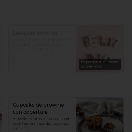
Letras de brownie
Escribe el mensaje que quieras con 
letras de Brownie. Las letras 
pueden tener cobertura de 
chocolate, arequipe, azúcar o un 
mix. Cada letra es de un sabor. 
Disponible para pedidos
*Hacer pedido con al menos un 
programados.
día de anticipación para otros 
sabores.
Cupcake de brownie
con cobertura
Brownie en forma de cupcake con 
cobertura cremosa de chocolate y 
arequipe.