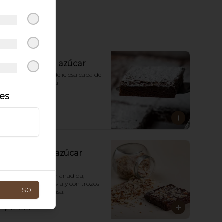
Brownie con azúcar
Brownie con una deliciosa capa de 
azúcar pulverizada
les
$9.900
Brownie sin azúcar
con nueces
Brownie sin azúcar añadida,  
endulzado con stevia y con trozos 
r
$0
de nueces en la masa.
$10.900