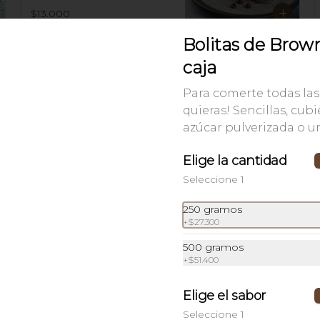
$13.000
Bolitas de Brow
caja
Para comerte todas la
quieras! Sencillas, cub
azúcar pulverizada o u
Elige la cantidad
Seleccione 1
250 gramos
+
$27.300
Malteada
500 gramos
Malteada de helado de vainilla con 
+
$51.400
sabor a chocolate, arequipe, fresa o 
café y trozos de brownie. 12 onzas.
Elige el sabor
Seleccione 1
$18.200