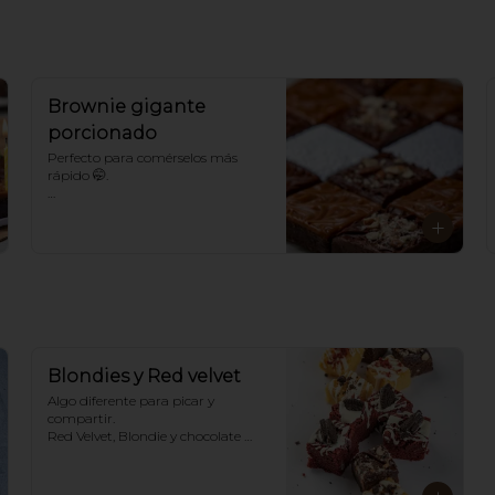
Brownie gigante
porcionado
Perfecto para comérselos más 
rápido 🤭. 

*Para sabores distintos a los 
tradicionales llámanos.
Blondies y Red velvet
Algo diferente para picar y 
compartir. 

Red Velvet, Blondie y chocolate 
con o sin nueces.