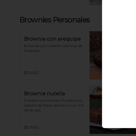
Brownies Personales
Brownie con arequipe
Brownie con cubierta cremosa de 
Arequipe
$9.900
Brownie nutella
Cubierto con Nutella. Puede tener 
adición de fresas, banano o un mix 
de las dos.
$9.900