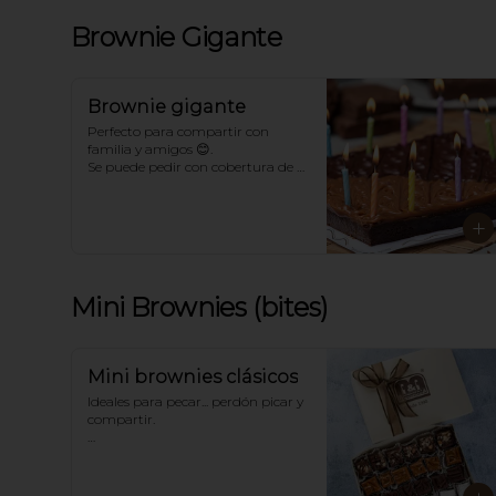
Brownie Gigante
Brownie gigante
Perfecto para compartir con 
familia y amigos 😊. 

Se puede pedir con cobertura de 
chocolate, arequipe, azúcar o un 
mix. Con o sin toppings. 

*Para sabores distintos a los 
tradicionales llámanos.
Mini Brownies (bites)
Mini brownies clásicos
Ideales para pecar... perdón picar y 
compartir. 

Tradicionalmente en sabores de 
Chocolate, Arequipe, Azúcar y 
Chocolate-Nuez. Dependiendo del 