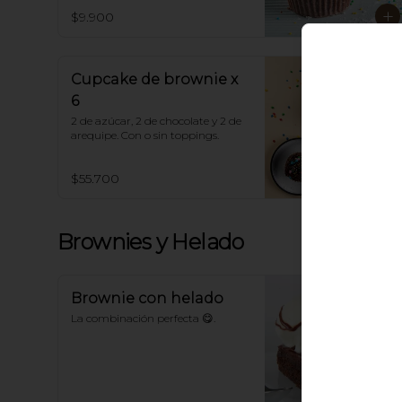
$9.900
Cupcake de brownie x
6
2 de azúcar, 2 de chocolate y 2 de 
arequipe. Con o sin toppings.
$55.700
Brownies y Helado
Brownie con helado
La combinación perfecta 😋.