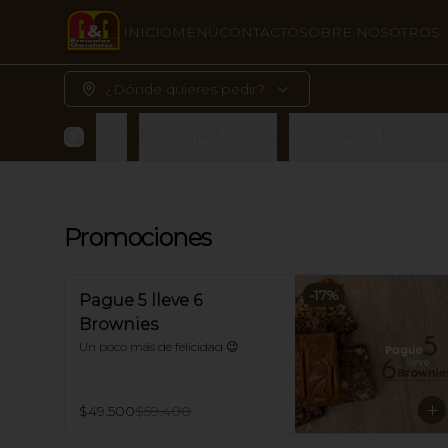
INICIO
MENÚ
CONTACTO
SOBRE NOSOTROS
¿Dónde quieres pedir?
itas de Brownie
Brownie Formas
Cupcakes de Brow
Promociones
-
17
%
Pague 5 lleve 6
Brownies
Un poco más de felicidad 😉
$49.500
$59.400