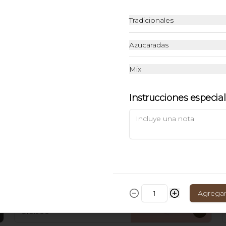
Tradicionales
Azucaradas
Brownie chocolate
Mix
Brownie con cubierta cremosa de 
chocolate.
Instrucciones especia
$9.900
Brownie sin azúcar
con arequipe Light
Brownie sin azúcar añadida,  
endulzado con stevia y cubierto 
Agrega
con arequipe light.
$10.900