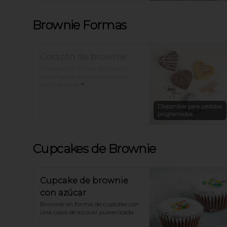
Brownie Formas
Corazón de brownie
Brownie con forma de corazón 
para regalar a esa persona que 
tanto quieres ❤.

*Para otros sabores con forma de 
Disponible para pedidos
corazón llámanos.
programados.
Cupcakes de Brownie
Cupcake de brownie
con azúcar
Brownie en forma de cupcake con 
una capa de azúcar pulverizada.