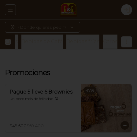
Abrir menu de navegación
Logi
¿Dónde quieres pedir?
alletas
Bebidas de Café
Bebidas frías
Otros
Promociones
-
17
%
Pague 5 lleve 6 Brownies
Un poco más de felicidad 😉
$49.500
$59.400