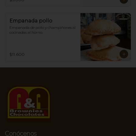
Empanada pollo
Empanada de pollo y champiñones al 
cocinadas al horno.
$11.600
Conócenos