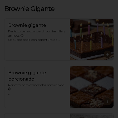
Brownie Gigante
Brownie gigante
Perfecto para compartir con familia y 
amigos 😊. 

Se puede pedir con cobertura de 
chocolate, arequipe, azúcar o un mix. 
Con o sin toppings. 

*Para sabores distintos a los 
tradicionales llámanos.
Brownie gigante
porcionado
Perfecto para comérselos más rápido 
🤭. 

*Para sabores distintos a los 
tradicionales llámanos.