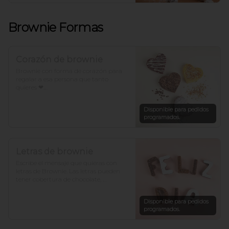
Brownie Formas
Corazón de brownie
Brownie con forma de corazón para 
regalar a esa persona que tanto 
quieres ❤.

*Para otros sabores con forma de 
Disponible para pedidos
corazón llámanos.
programados.
Letras de brownie
Escribe el mensaje que quieras con 
letras de Brownie. Las letras pueden 
tener cobertura de chocolate, 
arequipe, azúcar o un mix. Cada letra 
es de un sabor. *Hacer pedido con al 
Disponible para pedidos
menos un día de anticipación para 
programados.
otros sabores.