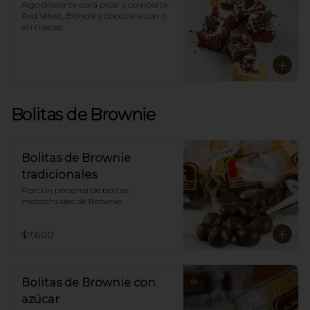
*Para sabores distintos a los 
Algo diferente para picar y compartir. 

tradicionales llámanos.
Red Velvet, Blondie y chocolate con o 
sin nueces.
Bolitas de Brownie
Bolitas de Brownie
tradicionales
Porción personal de bolitas 
melcochudas de Brownie
$7.600
Bolitas de Brownie con
azúcar