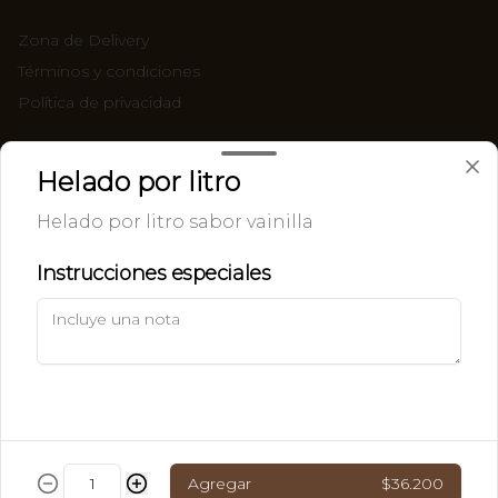
Zona de Delivery
Términos y condiciones
Política de privacidad
Redes sociales
Helado por litro
Instagram
Helado por litro sabor vainilla
Facebook
Instrucciones especiales
Mi cuenta
Pedir
Iniciar sesión
Powered by
Agregar
$36.200