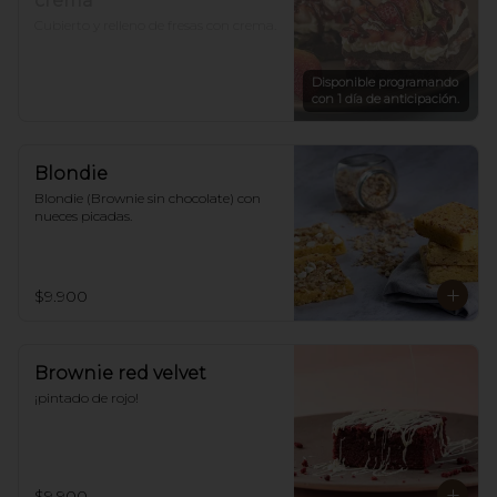
crema
Cubierto y relleno de fresas con crema.
Disponible programando
con 1 día de anticipación.
Blondie
Blondie (Brownie sin chocolate) con 
nueces picadas.
$9.900
Brownie red velvet
¡pintado de rojo!
$9.900