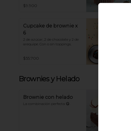
$9.900
Cupcake de brownie x
6
2 de azúcar, 2 de chocolate y 2 de 
arequipe. Con o sin toppings.
$55.700
Brownies y Helado
Brownie con helado
La combinación perfecta 😋.