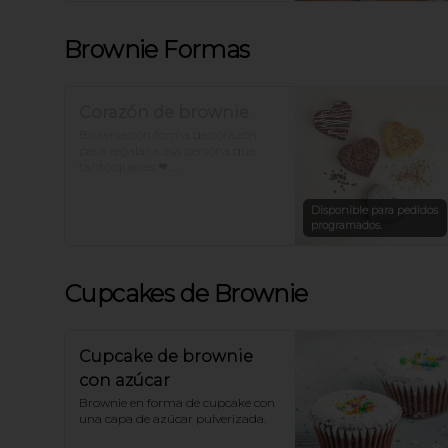
Brownie Formas
Corazón de brownie
Brownie con forma de corazón 
para regalar a esa persona que 
tanto quieres ❤.

*Para otros sabores con forma de 
Disponible para pedidos
corazón llámanos.
programados.
Cupcakes de Brownie
Cupcake de brownie
con azúcar
Brownie en forma de cupcake con 
una capa de azúcar pulverizada.