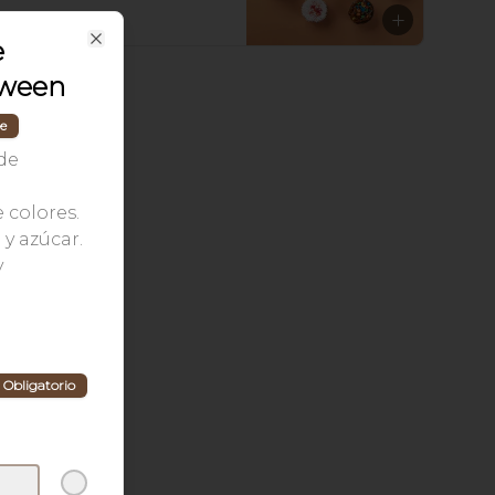
$46.500
e
Close
oween
le
de
 colores.
y azúcar.
y
Obligatorio