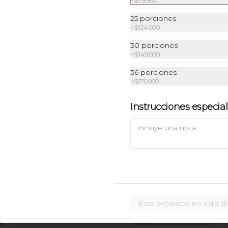
+
$79.900
25 porciones
+
$124.000
30 porciones
+
$149.000
Brownie chocolate
36 porciones
Brownie con cubierta cremosa de 
+
$175.000
chocolate.
Instrucciones especia
$9.900
Brownie sin azúcar
con arequipe Light
Brownie sin azúcar añadida,  
endulzado con stevia y cubierto 
con arequipe light.
Este producto no esta di
$10.900