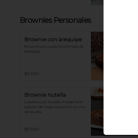
Brownies Personales
Brownie con arequipe
Brownie con cubierta cremosa de 
Arequipe
$9.900
Brownie nutella
Cubierto con Nutella. Puede tener 
adición de fresas, banano o un mix 
de las dos.
$9.900