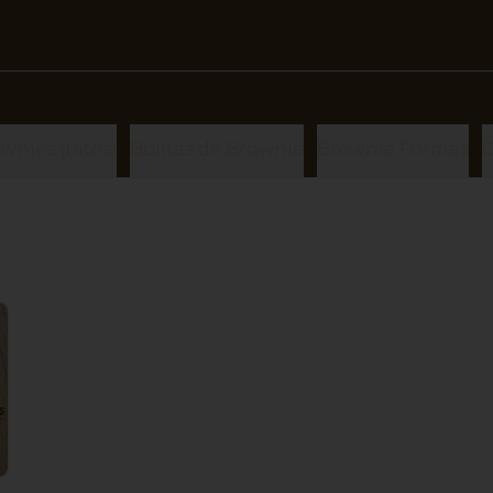
wnies (bites)
Bolitas de Brownie
Brownie Formas
C