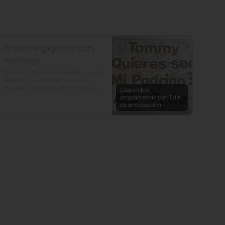
Brownie gigante con
mensaje
Brownie gigante con cobertura de 
Azúcar y tu mensaje especial. 

Escribe el mensaje en comentarios. 

Disponible
programando con 1 día
Máximo de letras por tamaño:

de anticipación.
6 porciones - máximo 5 letras.

9 porciones - máximo 8 letras.

15 porciones - máximo 10 letras.

20 porciones - máximo 10 letras.

25  porciones - máximo 10 letras.

30 porciones - máximo 33 letras.