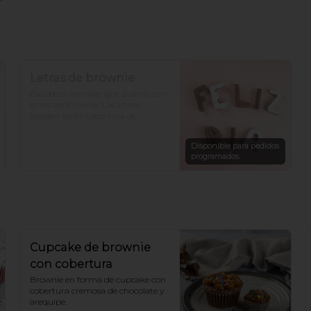
Letras de brownie
Escribe el mensaje que quieras con 
letras de Brownie. Las letras 
pueden tener cobertura de 
chocolate, arequipe, azúcar o un 
mix. Cada letra es de un sabor. 
Disponible para pedidos
*Hacer pedido con al menos un 
programados.
día de anticipación para otros 
sabores.
Cupcake de brownie
con cobertura
Brownie en forma de cupcake con 
cobertura cremosa de chocolate y 
arequipe.