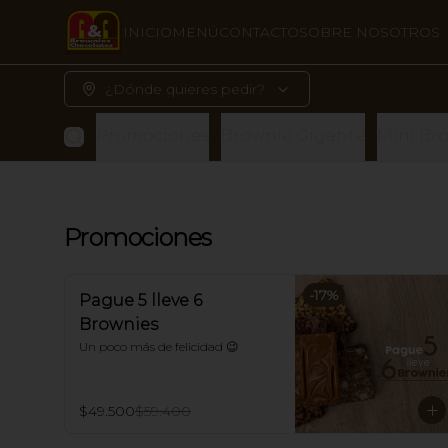
INICIO
MENÚ
CONTACTO
SOBRE NOSOTROS
¿Dónde quieres pedir?
Promociones
Brownie Gigante
Mini Bro
Promociones
-
17
%
Pague 5 lleve 6
Brownies
Un poco más de felicidad 😉
$49.500
$59.400