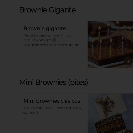
Brownie Gigante
Brownie gigante
Perfecto para compartir con 
familia y amigos 😊. 

Se puede pedir con cobertura de 
chocolate, arequipe, azúcar o un 
mix. Con o sin toppings. 

*Para sabores distintos a los 
tradicionales llámanos.
Mini Brownies (bites)
Mini brownies clásicos
Ideales para pecar... perdón picar y 
compartir. 

Tradicionalmente en sabores de 
Chocolate, Arequipe, Azúcar y 
Chocolate-Nuez. Dependiendo del 