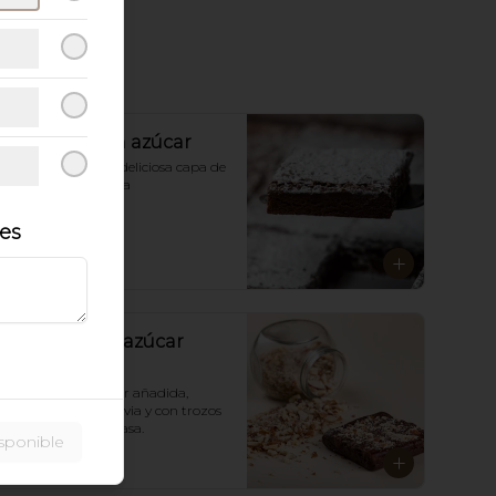
Brownie con azúcar
Brownie con una deliciosa capa de 
azúcar pulverizada
les
$9.900
Brownie sin azúcar
con nueces
Brownie sin azúcar añadida,  
endulzado con stevia y con trozos 
de nueces en la masa.
sponible
$10.900