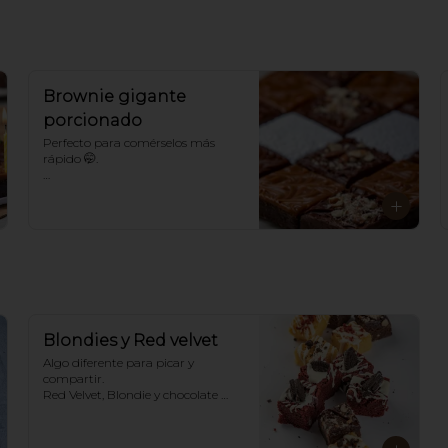
Brownie gigante
porcionado
Perfecto para comérselos más 
rápido 🤭. 

*Para sabores distintos a los 
tradicionales llámanos.
Blondies y Red velvet
Algo diferente para picar y 
compartir. 

Red Velvet, Blondie y chocolate 
con o sin nueces.