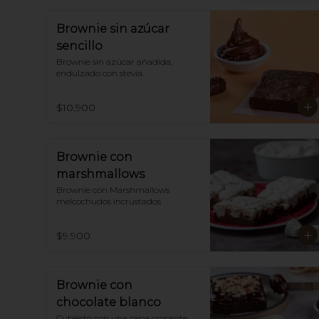
Brownie sin azúcar
sencillo
Brownie sin azúcar añadida, 
endulzado con stevia.
$10.900
Brownie con
marshmallows
Brownie con Marshmallows 
melcochudos incrustados
$9.900
Brownie con
chocolate blanco
Cubierto con una capa crocante 