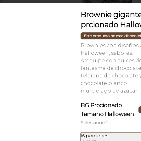
$13.000
Brownie gigant
prcionado Hall
Este producto no esta disponib
Brownies con diseños 
Halloween, sabores:
Arequipe con dulces de
fantasma de chocolate 
telaraña de chocolate 
chocolate blanco
murciélago de azúcar.
Malteada
BG Procionado
Malteada de helado de vainilla con 
Tamaño Halloween
sabor a chocolate, arequipe, fresa o 
café y trozos de brownie. 12 onzas.
Seleccione 1
16 porciones
$18.200