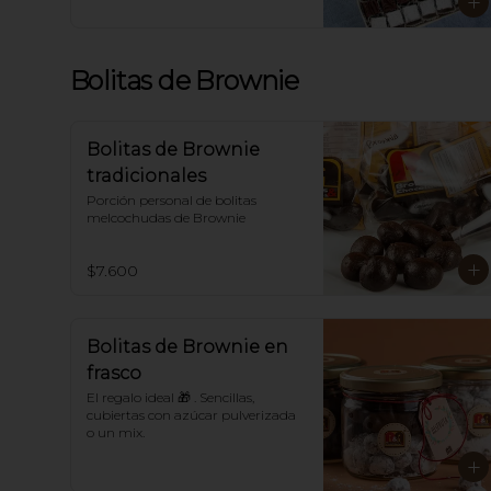
tamaño, caja de cartón o caja 
metálica.

En Navidad se decoran con 
grageas navideñas.

Bolitas de Brownie
*Para sabores distintos a los 
tradicionales llámanos.
Bolitas de Brownie
tradicionales
Porción personal de bolitas 
melcochudas de Brownie
$7.600
Bolitas de Brownie en
frasco
El regalo ideal 🎁 . Sencillas, 
cubiertas con azúcar pulverizada 
o un mix.